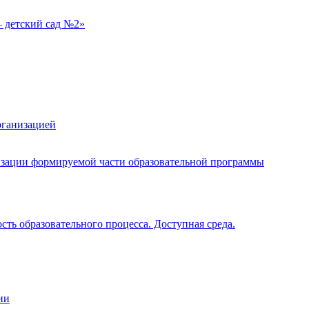
 детский сад №2»
рганизацией
изации формируемой части образовательной программы
ть образовательного процесса. Доступная среда.
ии