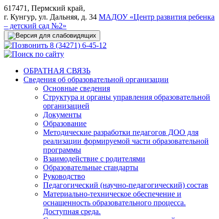
617471, Пермский край,
г. Кунгур, ул. Дальняя, д. 34
МАДОУ «Центр развития ребенка
– детский сад №2»
8 (34271) 6-45-12
ОБРАТНАЯ СВЯЗЬ
Сведения об образовательной организации
Основные сведения
Структура и органы управления образовательной
организацией
Документы
Образование
Методические разработки педагогов ДОО для
реализации формируемой части образовательной
программы
Взаимодействие с родителями
Образовательные стандарты
Руководство
Педагогический (научно-педагогический) состав
Материально-техническое обеспечение и
оснащенность образовательного процесса.
Доступная среда.