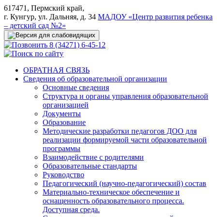
617471, Пермский край,
г. Кунгур, ул. Дальняя, д. 34
МАДОУ «Центр развития ребенка
– детский сад №2»
8 (34271) 6-45-12
ОБРАТНАЯ СВЯЗЬ
Сведения об образовательной организации
Основные сведения
Структура и органы управления образовательной
организацией
Документы
Образование
Методические разработки педагогов ДОО для
реализации формируемой части образовательной
программы
Взаимодействие с родителями
Образовательные стандарты
Руководство
Педагогический (научно-педагогический) состав
Материально-техническое обеспечение и
оснащенность образовательного процесса.
Доступная среда.