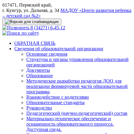
617471, Пермский край,
г. Кунгур, ул. Дальняя, д. 34
МАДОУ «Центр развития ребенка
– детский сад №2»
8 (34271) 6-45-12
ОБРАТНАЯ СВЯЗЬ
Сведения об образовательной организации
Основные сведения
Структура и органы управления образовательной
организацией
Документы
Образование
Методические разработки педагогов ДОО для
реализации формируемой части образовательной
программы
Взаимодействие с родителями
Образовательные стандарты
Руководство
Педагогический (научно-педагогический) состав
Материально-техническое обеспечение и
оснащенность образовательного процесса.
Доступная среда.