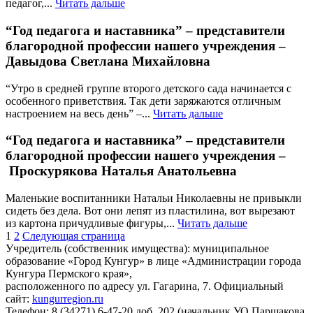
педагог,...
Читать дальше
“Год педагога и наставника” – представители
благородной профессии нашего учреждения –
Давыдова Светлана Михайловна
“Утро в средней группе второго детского сада начинается с
особенного приветствия. Так дети заряжаются отличным
настроением на весь день” –...
Читать дальше
“Год педагога и наставника” – представители
благородной профессии нашего учреждения –
Проскурякова Наталья Анатольевна
Маленькие воспитанники Натальи Николаевны не привыкли
сидеть без дела. Вот они лепят из пластилина, вот вырезают
из картона причудливые фигуры,...
Читать дальше
1
2
Следующая страница
Учредитель (собственник имущества): муниципальное
образование «Город Кунгур» в лице «Администрации города
Кунгура Пермского края»,
расположенного по адресу ул. Гагарина, 7. Официальный
сайт:
kungurregion.ru
Телефон: 8 (34271) 6-47-20 доб. 202 (начальник УО Паршакова