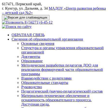
617471, Пермский край,
г. Кунгур, ул. Дальняя, д. 34
МАДОУ «Центр развития ребенка
– детский сад №2»
8 (34271) 6-45-12
ОБРАТНАЯ СВЯЗЬ
Сведения об образовательной организации
Основные сведения
Структура и органы управления образовательной
организацией
Документы
Образование
Методические разработки педагогов ДОО для
реализации формируемой части образовательной
программы
Взаимодействие с родителями
Образовательные стандарты
Руководство
Педагогический (научно-педагогический) состав
Материально-техническое обеспечение и
оснащенность образовательного процесса.
Доступная среда.