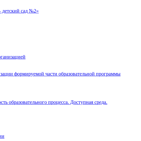
 детский сад №2»
рганизацией
изации формируемой части образовательной программы
ть образовательного процесса. Доступная среда.
ии