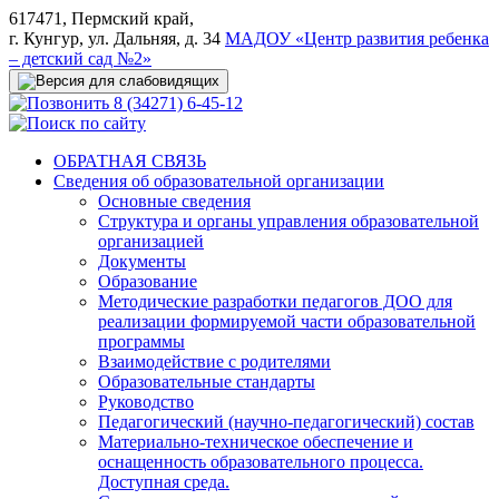
617471, Пермский край,
г. Кунгур, ул. Дальняя, д. 34
МАДОУ «Центр развития ребенка
– детский сад №2»
8 (34271) 6-45-12
ОБРАТНАЯ СВЯЗЬ
Сведения об образовательной организации
Основные сведения
Структура и органы управления образовательной
организацией
Документы
Образование
Методические разработки педагогов ДОО для
реализации формируемой части образовательной
программы
Взаимодействие с родителями
Образовательные стандарты
Руководство
Педагогический (научно-педагогический) состав
Материально-техническое обеспечение и
оснащенность образовательного процесса.
Доступная среда.