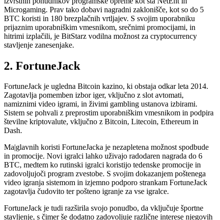
izvrstnih ponudnikov programske opreme kot sta NetEnt in
Microgaming. Prav tako dobavi nagradni zaklonišče, kot so do 5
BTC koristi in 180 brezplačnih vrtljajev. S svojim uporabniku
prijaznim uporabniškim vmesnikom, srečnimi promocijami, in
hitrimi izplačili, je BitStarz vodilna možnost za cryptocurrency
stavljenje zanesenjake.
2. FortuneJack
FortuneJack je ugledna Bitcoin kazino, ki obstaja odkar leta 2014.
Zagotavlja pomemben izbor iger, vključno z slot avtomati,
namiznimi video igrami, in živimi gambling ustanova izbirami.
Sistem se pohvali z preprostim uporabniškim vmesnikom in podpira
številne kriptovalute, vključno z Bitcoin, Litecoin, Ethereum in
Dash.
Ma|glavnih koristi FortuneJacka je nezapletena možnost spodbude
in promocije. Novi igralci lahko uživajo radodaren nagrada do 6
BTC, medtem ko rutinski igralci koristijo tedenske promocije in
zadovoljujoči program zvestobe. S svojim dokazanjem poštenega
video igranja sistemom in izjemno podporo strankam FortuneJack
zagotavlja čudovito ter pošteno igranje za vse igralce.
FortuneJack je tudi razširila svojo ponudbo, da vključuje športne
stavljenje, s čimer še dodatno zadovoljuje različne interese njegovih