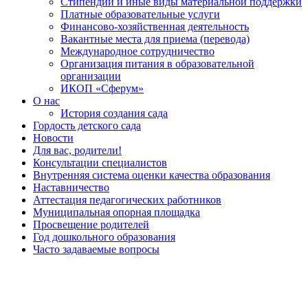
Стипендии и иные виды материальной поддержки
Платные образовательные услуги
Финансово-хозяйственная деятельность
Вакантные места для приема (перевода)
Международное сотрудничество
Организация питания в образовательной
организации
ИКОП «Сферум»
О нас
История создания сада
Гордость детского сада
Новости
Для вас, родители!
Консультации специалистов
Внутренняя система оценки качества образования
Наставничество
Аттестация педагогических работников
Муниципальная опорная площадка
Просвещение родителей
Год дошкольного образования
Часто задаваемые вопросы