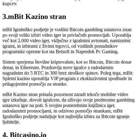
kupcev.
3.mBit Kazino stran
mBit Igralniško podjetje je vodilni Bitcoin gambling ustanova znan
po svoji veliki izbiri video iger in privlačnih promocijah. Uporablja
več kot 2.000 video iger, vključno z igralnimi avtomati, namiznimi
igrami, in izbirami z živimi trgovci, od vodilnih ponudnikov
programske opreme kot sta Betsoft in Napredek Pc Gaming.
Sistem sprejema številne kriptovalute, kot so Bitcoin, Bitcoin denar
denar, in Ethereum. Pozdravlja nove igralce z radodarnim
nagradnim do 5 BTC in 300 brez stroškov spinov. Poleg tega, mBit
Spletni kazino uporablja VIP program z ekskluzivnimi spodbude in
prilagojenimi pomočjo za stranke.
mBit Kazino stran prinaša pozornost zaradi tekoče mobilne video
igre izkušnje, dovoli igralcem, da uživajo svoje prednostne gambling
ustanova igre na poti. S svojim pomembnim knjižnica iger,
radodarnimi promocijami, in odzivno pomočjo strankam, mBit
Igralniško podjetje nadaljuje kot najboljša izbira za Bitcoin igranje
ljubitelje.
4. Bitcasino.io