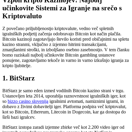
učinkovite Sistemi za Igranje na srečo s
Kriptovaluto
Z povečano priljubljenostjo kriptovalute, vedno več spletnih
igralniških podjetij začenja odobravajo Bitcoin kot način plačila.
Bitcoin kazinoji zagotavljajo število koristi pred običajnimi na spletu
kazino stranmi, vključno z izjemno hitrimi transakcijami,
zmanjšanimi stroški, in izboljšano osebno zasebnostjo. V tem članku
bomo raziskali najbolj
učinkovite Bitcoin gambling ustanove
ponujene, zagotavljamo tekoče in varno in varno izkušnjo igranja za
kripto ljubitelje.
1. BitStarz
BitStarz je samo eden izmed vodilnih Bitcoin kazino strani v trgu.
Ustanovljen leta 2014, uporablja raznovrstnost igralniških iger, kot
so
bizzo casino slovenija
igralnimi avtomati, namiznimi igrami, in
dobavo z živimi dobavitelji iger. Platforma podpira več kriptovalut,
kot so Bitcoin, Ethereum, Litecoin in Dogecoin, kar ga dostopa do
širši bazi igralcev.
BitStarz izstopa zaradi izjemne zbirke več kot 2.200 video iger od