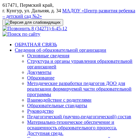
617471, Пермский край,
г. Кунгур, ул. Дальняя, д. 34
МАДОУ «Центр развития ребенка
– детский сад №2»
8 (34271) 6-45-12
ОБРАТНАЯ СВЯЗЬ
Сведения об образовательной организации
Основные сведения
Структура и органы управления образовательной
организацией
Документы
Образование
Методические разработки педагогов ДОО для
реализации формируемой части образовательной
программы
Взаимодействие с родителями
Образовательные стандарты
Руководство
Педагогический (научно-педагогический) состав
Материально-техническое обеспечение и
оснащенность образовательного процесса.
Доступная среда.