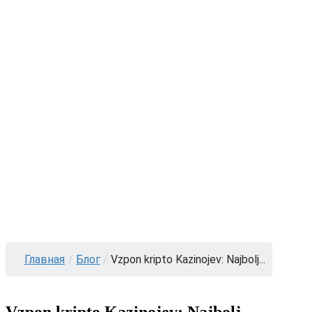
Главная
/
Блог
/
Vzpon kripto Kazinojev: Najbolj...
Vzpon kripto Kazinojev: Najbolj