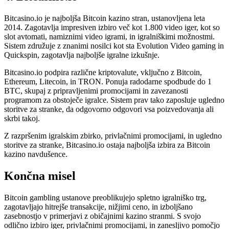
Bitcasino.io je najboljša Bitcoin kazino stran, ustanovljena leta
2014. Zagotavlja impresiven izbiro več kot 1.800 video iger, kot so
slot avtomati, namiznimi video igrami, in igralniškimi možnostmi.
Sistem združuje z znanimi nosilci kot sta Evolution Video gaming in
Quickspin, zagotavlja najboljše igralne izkušnje.
Bitcasino.io podpira različne kriptovalute, vključno z Bitcoin,
Ethereum, Litecoin, in TRON. Ponuja radodarne spodbude do 1
BTC, skupaj z pripravljenimi promocijami in zavezanosti
programom za obstoječe igralce. Sistem prav tako zaposluje ugledno
storitve za stranke, da odgovorno odgovori vsa poizvedovanja ali
skrbi takoj.
Z razpršenim igralskim zbirko, privlačnimi promocijami, in ugledno
storitve za stranke, Bitcasino.io ostaja najboljša izbira za Bitcoin
kazino navdušence.
Končna misel
Bitcoin gambling ustanove preoblikujejo spletno igralniško trg,
zagotavljajo hitrejše transakcije, nižjimi ceno, in izboljšano
zasebnostjo v primerjavi z običajnimi kazino stranmi. S svojo
odlično izbiro iger, privlačnimi promocijami, in zanesljivo pomočjo