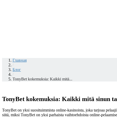
Главная
/
Блог
/
TonyBet kokemuksia: Kaikki mitä...
TonyBet kokemuksia: Kaikki mitä sinun tarv
TonyBet on yksi suosituimmista online-kasinoista, joka tarjoaa pelaaji
siitä, miksi TonyBet on yksi parhaista vaihtoehdoista online-pelaamis