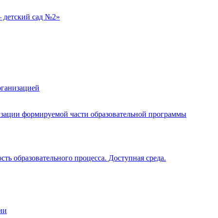
 детский сад №2»
рганизацией
изации формируемой части образовательной программы
ть образовательного процесса. Доступная среда.
ии