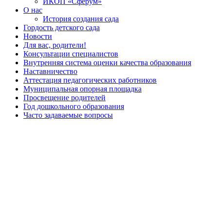
ИКОП «Сферум»
О нас
История создания сада
Гордость детского сада
Новости
Для вас, родители!
Консультации специалистов
Внутренняя система оценки качества образования
Наставничество
Аттестация педагогических работников
Муниципальная опорная площадка
Просвещение родителей
Год дошкольного образования
Часто задаваемые вопросы