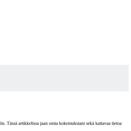
tön. Tässä artikkelissa jaan omia kokemuksiani sekä kattavaa tietoa