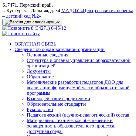
617471, Пермский край,
г. Кунгур, ул. Дальняя, д. 34
МАДОУ «Центр развития ребенка
– детский сад №2»
8 (34271) 6-45-12
ОБРАТНАЯ СВЯЗЬ
Сведения об образовательной организации
Основные сведения
Структура и органы управления образовательной
организацией
Документы
Образование
Методические разработки педагогов ДОО для
реализации формируемой части образовательной
программы
Взаимодействие с родителями
Образовательные стандарты
Руководство
Педагогический (научно-педагогический) состав
Материально-техническое обеспечение и
оснащенность образовательного процесса.
Доступная среда.