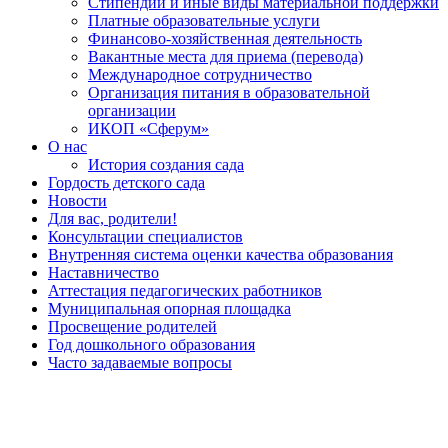
Стипендии и иные виды материальной поддержки
Платные образовательные услуги
Финансово-хозяйственная деятельность
Вакантные места для приема (перевода)
Международное сотрудничество
Организация питания в образовательной
организации
ИКОП «Сферум»
О нас
История создания сада
Гордость детского сада
Новости
Для вас, родители!
Консультации специалистов
Внутренняя система оценки качества образования
Наставничество
Аттестация педагогических работников
Муниципальная опорная площадка
Просвещение родителей
Год дошкольного образования
Часто задаваемые вопросы