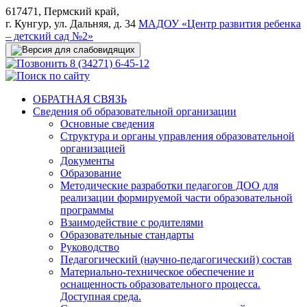
617471, Пермский край,
г. Кунгур, ул. Дальняя, д. 34
МАДОУ «Центр развития ребенка
– детский сад №2»
8 (34271) 6-45-12
ОБРАТНАЯ СВЯЗЬ
Сведения об образовательной организации
Основные сведения
Структура и органы управления образовательной
организацией
Документы
Образование
Методические разработки педагогов ДОО для
реализации формируемой части образовательной
программы
Взаимодействие с родителями
Образовательные стандарты
Руководство
Педагогический (научно-педагогический) состав
Материально-техническое обеспечение и
оснащенность образовательного процесса.
Доступная среда.