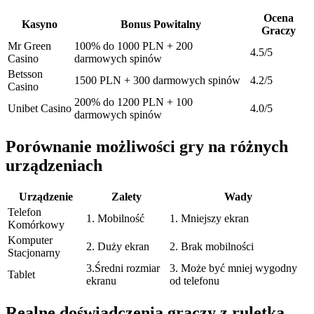
Ocena
Kasyno
Bonus Powitalny
Graczy
Mr Green
100% do 1000 PLN + 200
4.5/5
Casino
darmowych spinów
Betsson
1500 PLN + 300 darmowych spinów
4.2/5
Casino
200% do 1200 PLN + 100
Unibet Casino
4.0/5
darmowych spinów
Porównanie możliwości gry na różnych
urządzeniach
Urządzenie
Zalety
Wady
Telefon
1. Mobilność
1. Mniejszy ekran
Komórkowy
Komputer
2. Duży ekran
2. Brak mobilności
Stacjonarny
3.Średni rozmiar
3. Może być mniej wygodny
Tablet
ekranu
od telefonu
Realne doświadczenia graczy z ruletką