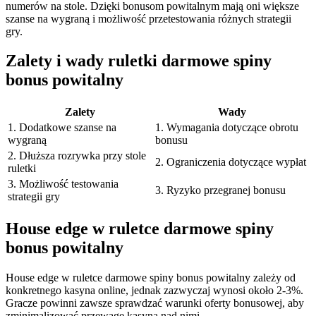
numerów na stole. Dzięki bonusom powitalnym mają oni większe
szanse na wygraną i możliwość przetestowania różnych strategii
gry.
Zalety i wady ruletki darmowe spiny
bonus powitalny
Zalety
Wady
1. Dodatkowe szanse na
1. Wymagania dotyczące obrotu
wygraną
bonusu
2. Dłuższa rozrywka przy stole
2. Ograniczenia dotyczące wypłat
ruletki
3. Możliwość testowania
3. Ryzyko przegranej bonusu
strategii gry
House edge w ruletce darmowe spiny
bonus powitalny
House edge w ruletce darmowe spiny bonus powitalny zależy od
konkretnego kasyna online, jednak zazwyczaj wynosi około 2-3%.
Gracze powinni zawsze sprawdzać warunki oferty bonusowej, aby
zminimalizować przewagę kasyna nad nimi.