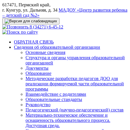
617471, Пермский край,
г. Кунгур, ул. Дальняя, д. 34
МАДОУ «Центр развития ребенка
– детский сад №2»
8 (34271) 6-45-12
ОБРАТНАЯ СВЯЗЬ
Сведения об образовательной организации
Основные сведения
Структура и органы управления образовательной
организацией
Документы
Образование
Методические разработки педагогов ДОО для
реализации формируемой части образовательной
программы
Взаимодействие с родителями
Образовательные стандарты
Руководство
Педагогический (научно-педагогический) состав
Материально-техническое обеспечение и
оснащенность образовательного процесса.
Доступная среда.