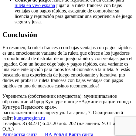
ruleta en vivo españa
jugar a la ruleta francesa con bajas
ventajas con pagos rápidos, asegúrate de comprobar su
licencia y reputación para garantizar una experiencia de juego
segura y justa.
Conclusión
En resumen, la ruleta francesa con bajas ventajas con pagos rápidos
es una emocionante variante de la ruleta que ofrece a los jugadores
la oportunidad de disfrutar de un juego rápido y con ventajas para el
jugador. Con un house edge bajo y pagos rápidos, esta variante es
una excelente opción para todos los aficionados a la ruleta. Si estás
buscando una experiencia de juego emocionante y lucrativa, ¡no
dudes en probar la ruleta francesa con bajas ventajas con pagos
rápidos en uno de nuestros casinos recomendados!
Учредитель (собственник имущества): муниципальное
образование «Город Кунгур» в лице «Администрации города
Кунгура Пермского края»,
расположенного по адресу ул. Гагарина, 7. Официальный
сайт:
kungurregion.ru
Телефон: 8 (34271) 6-47-20 доб. 202 (начальник УО Паршакова
О.А.)
Разработка сайта — ИА PoliArt
Карта сайта