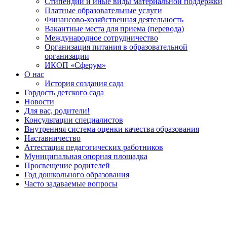
Стипендии и иные виды материальной поддержки
Платные образовательные услуги
Финансово-хозяйственная деятельность
Вакантные места для приема (перевода)
Международное сотрудничество
Организация питания в образовательной
организации
ИКОП «Сферум»
О нас
История создания сада
Гордость детского сада
Новости
Для вас, родители!
Консультации специалистов
Внутренняя система оценки качества образования
Наставничество
Аттестация педагогических работников
Муниципальная опорная площадка
Просвещение родителей
Год дошкольного образования
Часто задаваемые вопросы