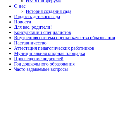
ИКОП «Сферум»
О нас
История создания сада
Гордость детского сада
Новости
Для вас, родители!
Консультации специалистов
Внутренняя система оценки качества образования
Наставничество
Аттестация педагогических работников
Муниципальная опорная площадка
Просвещение родителей
Год дошкольного образования
Часто задаваемые вопросы