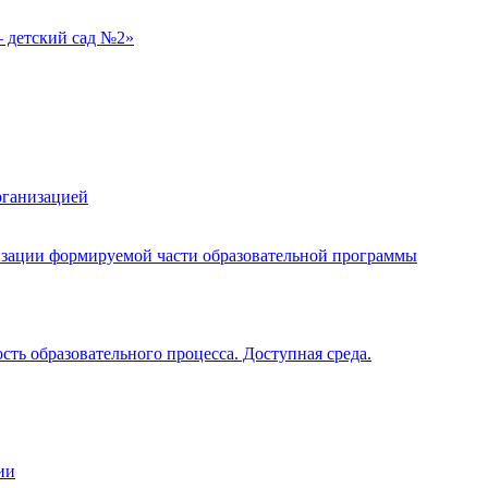
 детский сад №2»
рганизацией
изации формируемой части образовательной программы
ть образовательного процесса. Доступная среда.
ии