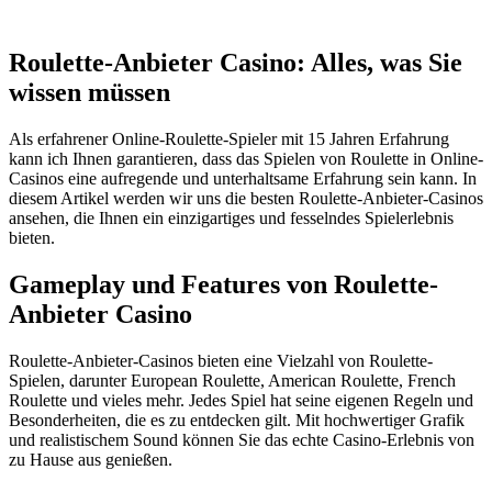
Roulette-Anbieter Casino: Alles, was Sie
wissen müssen
Als erfahrener Online-Roulette-Spieler mit 15 Jahren Erfahrung
kann ich Ihnen garantieren, dass das Spielen von Roulette in Online-
Casinos eine aufregende und unterhaltsame Erfahrung sein kann. In
diesem Artikel werden wir uns die besten Roulette-Anbieter-Casinos
ansehen, die Ihnen ein einzigartiges und fesselndes Spielerlebnis
bieten.
Gameplay und Features von Roulette-
Anbieter Casino
Roulette-Anbieter-Casinos bieten eine Vielzahl von Roulette-
Spielen, darunter European Roulette, American Roulette, French
Roulette und vieles mehr. Jedes Spiel hat seine eigenen Regeln und
Besonderheiten, die es zu entdecken gilt. Mit hochwertiger Grafik
und realistischem Sound können Sie das echte Casino-Erlebnis von
zu Hause aus genießen.