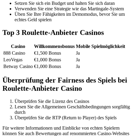
Setzen Sie sich ein Budget und halten Sie sich daran
Verwenden Sie eine Strategie wie das Martingale-System
Üben Sie Ihre Fähigkeiten im Demomodus, bevor Sie um
echtes Geld spielen
Top 3 Roulette-Anbieter Casinos
Casino
Willkommensbonus
Mobile Spielmöglichkeit
888 Casino
€1,500 Bonus
Ja
LeoVegas
€1,000 Bonus
Ja
Betway Casino
€1,000 Bonus
Ja
Überprüfung der Fairness des Spiels bei
Roulette-Anbieter Casino
Überprüfen Sie die Lizenz des Casinos
Lesen Sie die Allgemeinen Geschäftsbedingungen sorgfältig
durch
Überprüfen Sie die RTP (Return to Player) des Spiels
Für weitere Informationen und Einblicke von echten Spielern
können Sie auch Bewertungen auf renommierten Casino-Websites