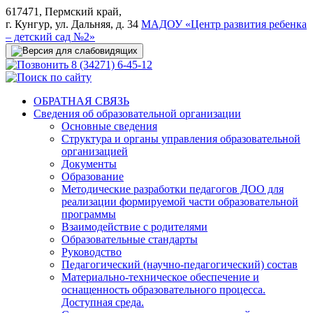
617471, Пермский край,
г. Кунгур, ул. Дальняя, д. 34
МАДОУ «Центр развития ребенка
– детский сад №2»
8 (34271) 6-45-12
ОБРАТНАЯ СВЯЗЬ
Сведения об образовательной организации
Основные сведения
Структура и органы управления образовательной
организацией
Документы
Образование
Методические разработки педагогов ДОО для
реализации формируемой части образовательной
программы
Взаимодействие с родителями
Образовательные стандарты
Руководство
Педагогический (научно-педагогический) состав
Материально-техническое обеспечение и
оснащенность образовательного процесса.
Доступная среда.