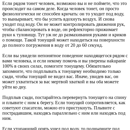
Если рядом тонет человек, возможно вы и не поймете, что это
происходит на самом деле. Когда человек тонет, он просто
физиологически не способен кричать: он то уходит под воду,
то выныривает, что бы успеть вдохнуть воздух. И снова
уходит под воду. Он не может контролировать движения рук,
чтобы сбалансировать в воде, он рефлекторно прижимает
руки к туловищу. Тут уж не до размахивания руками и криков
о помощи. Такой тонущий может находиться на поверхности
до полного погружения в воду от 20 до 60 секунд.
Если вы увидели непонятное поведение находящегося рядом с
вами человека, и если некому помочь и вы уверены наkupanie
100% в своих силах, помогите тонущему. Обязательно
запомните, что подплывать к тонущему необходимо только
сзади, чтобы тонущий не видел вас. Иначе, увидев вас, он
может ухватиться за вас мертвой хваткой и вы оба можете
уйти ко дну.
Подплыв сзади, постарайтесь перевернуть тонущего на спину
и плывите с ним к берегу. Если тонущий сопротивляется, как
советуют спасатели, можно его пристукнуть. Плывите с
пострадавшим, находясь параллельно с ним или находясь под
ним.
Если утопающий опять ушел под воду, то поднырните под