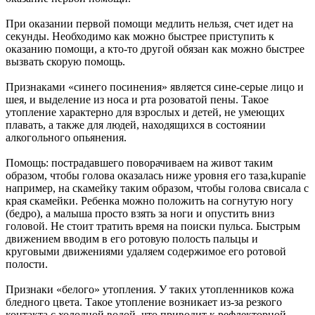
При оказании первой помощи медлить нельзя, счет идет на
секунды. Необходимо как можно быстрее приступить к
оказанию помощи, а кто-то другой обязан как можно быстрее
вызвать скорую помощь.
Признаками «синего посинения» является сине-серые лицо и
шея, и выделение из носа и рта розоватой пены. Такое
утопление характерно для взрослых и детей, не умеющих
плавать, а также для людей, находящихся в состоянии
алкогольного опьянения.
Помощь: пострадавшего поворачиваем на живот таким
образом, чтобы голова оказалась ниже уровня его таза,kupanie
например, на скамейку таким образом, чтобы голова свисала с
края скамейки. Ребенка можно положить на согнутую ногу
(бедро), а малыша просто взять за ноги и опустить вниз
головой. Не стоит тратить время на поиски пульса. Быстрым
движением вводим в его ротовую полость пальцы и
круговыми движениями удаляем содержимое его ротовой
полости.
Признаки «белого» утопления. У таких утопленников кожа
бледного цвета. Такое утопление возникает из-за резкого
контакта с холодной водой, что приводит к рефлекторной