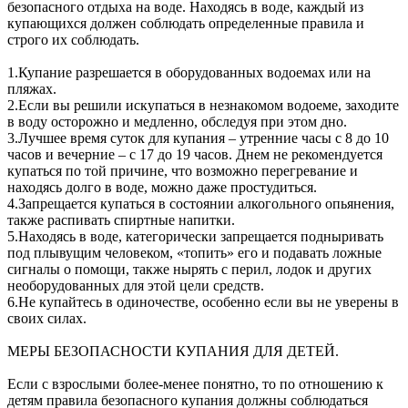
безопасного отдыха на воде. Находясь в воде, каждый из
купающихся должен соблюдать определенные правила и
строго их соблюдать.
1.Купание разрешается в оборудованных водоемах или на
пляжах.
2.Если вы решили искупаться в незнакомом водоеме, заходите
в воду осторожно и медленно, обследуя при этом дно.
3.Лучшее время суток для купания – утренние часы с 8 до 10
часов и вечерние – с 17 до 19 часов. Днем не рекомендуется
купаться по той причине, что возможно перегревание и
находясь долго в воде, можно даже простудиться.
4.Запрещается купаться в состоянии алкогольного опьянения,
также распивать спиртные напитки.
5.Находясь в воде, категорически запрещается подныривать
под плывущим человеком, «топить» его и подавать ложные
сигналы о помощи, также нырять с перил, лодок и других
необорудованных для этой цели средств.
6.Не купайтесь в одиночестве, особенно если вы не уверены в
своих силах.
МЕРЫ БЕЗОПАСНОСТИ КУПАНИЯ ДЛЯ ДЕТЕЙ.
Если с взрослыми более-менее понятно, то по отношению к
детям правила безопасного купания должны соблюдаться