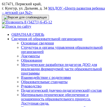
617471, Пермский край,
г. Кунгур, ул. Дальняя, д. 34
МАДОУ «Центр развития ребенка
– детский сад №2»
8 (34271) 6-45-12
ОБРАТНАЯ СВЯЗЬ
Сведения об образовательной организации
Основные сведения
Структура и органы управления образовательной
организацией
Документы
Образование
Методические разработки педагогов ДОО для
реализации формируемой части образовательной
программы
Взаимодействие с родителями
Образовательные стандарты
Руководство
Педагогический (научно-педагогический) состав
Материально-техническое обеспечение и
оснащенность образовательного процесса.
Доступная среда.