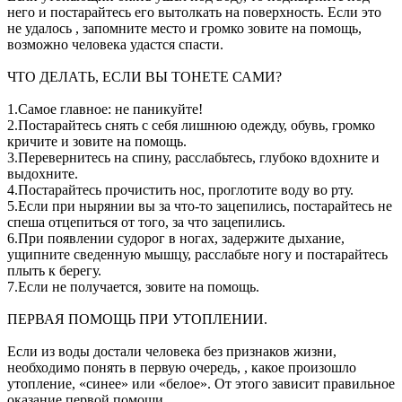
него и постарайтесь его вытолкать на поверхность. Если это
не удалось , запомните место и громко зовите на помощь,
возможно человека удастся спасти.
ЧТО ДЕЛАТЬ, ЕСЛИ ВЫ ТОНЕТЕ САМИ?
1.Самое главное: не паникуйте!
2.Постарайтесь снять с себя лишнюю одежду, обувь, громко
кричите и зовите на помощь.
3.Перевернитесь на спину, расслабьтесь, глубоко вдохните и
выдохните.
4.Постарайтесь прочистить нос, проглотите воду во рту.
5.Если при нырянии вы за что-то зацепились, постарайтесь не
спеша отцепиться от того, за что зацепились.
6.При появлении судорог в ногах, задержите дыхание,
ущипните сведенную мышцу, расслабьте ногу и постарайтесь
плыть к берегу.
7.Если не получается, зовите на помощь.
ПЕРВАЯ ПОМОЩЬ ПРИ УТОПЛЕНИИ.
Если из воды достали человека без признаков жизни,
необходимо понять в первую очередь, , какое произошло
утопление, «синее» или «белое». От этого зависит правильное
оказание первой помощи.