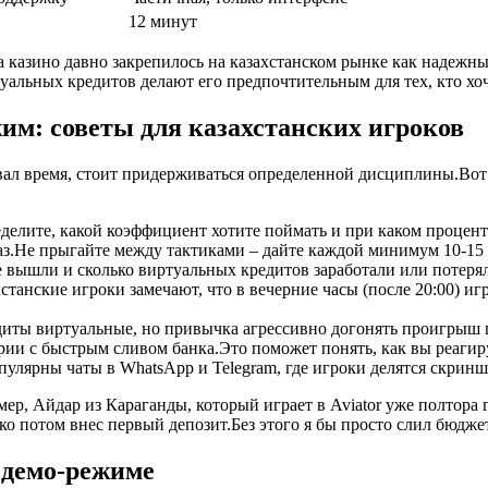
12 минут
 казино давно закрепилось на казахстанском рынке как надежный
альных кредитов делают его предпочтительным для тех, кто хоч
им: советы для казахстанских игроков
вал время, стоит придерживаться определенной дисциплины.Вот
еделите, какой коэффициент хотите поймать и при каком процен
аз.Не прыгайте между тактиками – дайте каждой минимум 10-15 
е вышли и сколько виртуальных кредитов заработали или потеря
танские игроки замечают, что в вечерние часы (после 20:00) иг
диты виртуальные, но привычка агрессивно догонять проигрыш п
ии с быстрым сливом банка.Это поможет понять, как вы реагиру
пулярны чаты в WhatsApp и Telegram, где игроки делятся скрин
р, Айдар из Караганды, который играет в Aviator уже полтора г
ко потом внес первый депозит.Без этого я бы просто слил бюджет
 демо-режиме