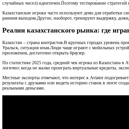
случайных чисел) идентичен.Поэтому тестирование стратегий 
Казахстанские игроки часто используют демо для отработки си
ранним выходом.Другие, наоборот, тренируют выдержку, дожид
Реалии казахстанского рынка: где игр
Казахстан – страна контрастов.В крупных городах уровень пр
Уральск, ситуация иная.Люди чаще играют с мобильных устрой
приложения, достаточно открыть браузер.
По статистике 2025 года, средний чек игрока из Казахстана в A
логично: когда не жалко проиграть виртуальные кредиты, эксп
Местные эксперты отмечают, что интерес к Aviator подогревае
результаты с друзьями или видеть историю ставок в ленте соз
реальными деньгами.