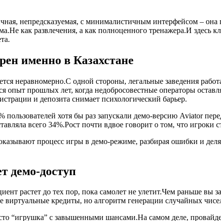
мичная, непредсказуемая, с минималистичным интерфейсом – она 
а.Не как развлечения, а как полноценного тренажера.И здесь кл
та.
рен именно в Казахстане
ется неравномерно.С одной стороны, легальные заведения работа
я опыт прошлых лет, когда недобросовестные операторы оставл
истрации и депозита снимает психологический барьер.
% пользователей хотя бы раз запускали демо-версию Aviator пере
ставляла всего 34%.Рост почти вдвое говорит о том, что игроки 
оказывают процесс игры в демо-режиме, разбирая ошибки и дел
ет демо-доступ
ициент растет до тех пор, пока самолет не улетит.Чем раньше в
те виртуальные кредиты, но алгоритм генерации случайных чисел 
сто “игрушка” с завышенными шансами.На самом деле, провайд