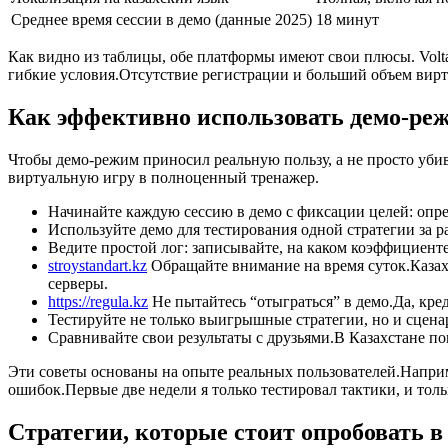
Среднее время сессии в демо (данные 2025)
18 минут
Как видно из таблицы, обе платформы имеют свои плюсы. Volta
гибкие условия.Отсутствие регистрации и больший объем вирту
Как эффективно использовать демо-реж
Чтобы демо-режим приносил реальную пользу, а не просто уби
виртуальную игру в полноценный тренажер.
Начинайте каждую сессию в демо с фиксации целей: опр
Используйте демо для тестирования одной стратегии за р
Ведите простой лог: записывайте, на каком коэффициент
stroystandart.kz
Обращайте внимание на время суток.Казахс
серверы.
https://regula.kz
Не пытайтесь “отыграться” в демо.Да, кре
Тестируйте не только выигрышные стратегии, но и сценар
Сравнивайте свои результаты с друзьями.В Казахстане по
Эти советы основаны на опыте реальных пользователей.Наприме
ошибок.Первые две недели я только тестировал тактики, и толь
Стратегии, которые стоит опробовать в