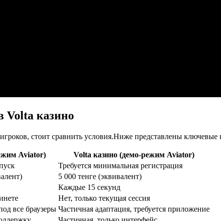
 Volta казино
х игроков, стоит сравнить условия.Ниже представлены ключевые
ежим Aviator)
Volta казино (демо-режим Aviator)
пуск
Требуется минимальная регистрация
валент)
5 000 тенге (эквивалент)
Каждые 15 секунд
бинете
Нет, только текущая сессия
под все браузеры
Частичная адаптация, требуется приложение
поддержку
Частичная, только интерфейс