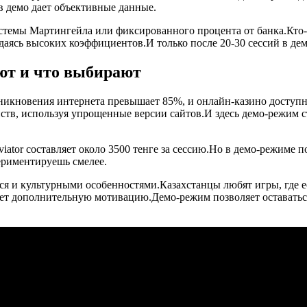
в демо дает объективные данные.
стемы Мартингейла или фиксированного процента от банка.Кто-то
аясь высоких коэффициентов.И только после 20-30 сессий в дем
ают и что выбирают
оникновения интернета превышает 85%, и онлайн-казино доступн
ств, используя упрощенные версии сайтов.И здесь демо-режим с
viator составляет около 3500 тенге за сессию.Но в демо-режиме 
ериментируешь смелее.
тся и культурными особенностями.Казахстанцы любят игры, где 
дает дополнительную мотивацию.Демо-режим позволяет оставаться