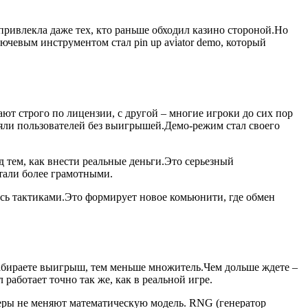
привлекла даже тех, кто раньше обходил казино стороной.Но
ючевым инструментом стал pin up avi̇ator demo, который
ют строго по лицензии, с другой – многие игроки до сих пор
яли пользователей без выигрышей.Демо-режим стал своего
д тем, как внести реальные деньги.Это серьезный
стали более грамотными.
ясь тактиками.Это формирует новое комьюнити, где обмен
ы забираете выигрыш, тем меньше множитель.Чем дольше ждете –
работает точно так же, как в реальной игре.
еры не меняют математическую модель. RNG (генератор