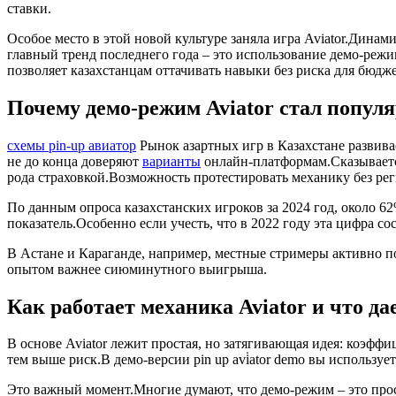
ставки.
Особое место в этой новой культуре заняла игра Aviator.Дина
главный тренд последнего года – это использование демо-режим
позволяет казахстанцам оттачивать навыки без риска для бюдже
Почему демо-режим Aviator стал популя
схемы pin-up авиатор
Рынок азартных игр в Казахстане развива
не до конца доверяют
варианты
онлайн-платформам.Сказываетс
рода страховкой.Возможность протестировать механику без рег
По данным опроса казахстанских игроков за 2024 год, около 62
показатель.Особенно если учесть, что в 2022 году эта цифра со
В Астане и Караганде, например, местные стримеры активно п
опытом важнее сиюминутного выигрыша.
Как работает механика Aviator и что да
В основе Aviator лежит простая, но затягивающая идея: коэфф
тем выше риск.В демо-версии pin up avi̇ator demo вы используе
Это важный момент.Многие думают, что демо-режим – это про