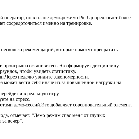
 оператор, но в плане демо-режима Pin Up предлагает более
ет сосредоточиться именно на тренировке.
 несколько рекомендаций, которые помогут превратить
те проигрыша остановитесь.Это формирует дисциплину.
раундов, чтобы увидеть статистику.
ли.Через неделю увидите закономерности.
ра может вести себя иначе из-за повышенной нагрузки на
ерейдет и в реальную игру.
ете на стресс.
шотами демо-сессий.Это добавляет соревновательный элемент.
ода, отмечает: “Демо-режим спас меня от глупых
 за вечер”.