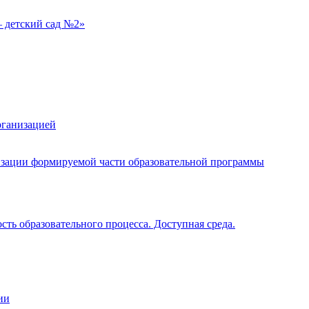
 детский сад №2»
рганизацией
изации формируемой части образовательной программы
ть образовательного процесса. Доступная среда.
ии