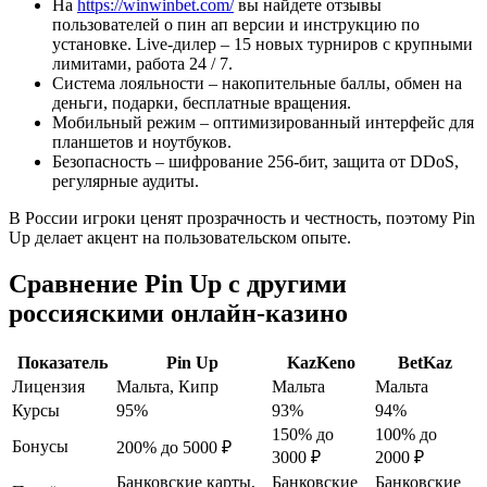
На
https://winwinbet.com/
вы найдете отзывы
пользователей о пин ап версии и инструкцию по
установке. Live‑дилер – 15 новых турниров с крупными
лимитами, работа 24 / 7.
Система лояльности – накопительные баллы, обмен на
деньги, подарки, бесплатные вращения.
Мобильный режим – оптимизированный интерфейс для
планшетов и ноутбуков.
Безопасность – шифрование 256‑бит, защита от DDoS,
регулярные аудиты.
В России игроки ценят прозрачность и честность, поэтому Pin
Up делает акцент на пользовательском опыте.
Сравнение Pin Up с другими
россияскими онлайн‑казино
Показатель
Pin Up
KazKeno
BetKaz
Лицензия
Мальта, Кипр
Мальта
Мальта
Курсы
95%
93%
94%
150% до
100% до
Бонусы
200% до 5000 ₽
3000 ₽
2000 ₽
Банковские карты,
Банковские
Банковские