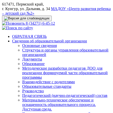
617471, Пермский край,
г. Кунгур, ул. Дальняя, д. 34
МАДОУ «Центр развития ребенка
– детский сад №2»
8 (34271) 6-45-12
ОБРАТНАЯ СВЯЗЬ
Сведения об образовательной организации
Основные сведения
Структура и органы управления образовательной
организацией
Документы
Образование
Методические разработки педагогов ДОО для
реализации формируемой части образовательной
программы
Взаимодействие с родителями
Образовательные стандарты
Руководство
Педагогический (научно-педагогический) состав
Материально-техническое обеспечение и
оснащенность образовательного процесса.
Доступная среда.