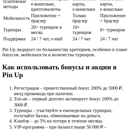
Платёжные
e‑кошельки,
карты,
карты,
методы
криптовалюты
e‑кошельки
e‑кошельки
Приложение +
Только
Приложение
Мобильность
браузер
браузер
+ браузер
20+ турниров в
10+
Турниры
8+ турниров
месяц
турниров
Поддержка
24 / 7 чат, e‑mail
24 / 7 чат
24 / 7 чат
Pin Up лидирует по большинству критериев, особенно в плане
бонусов, мобильности и количества турниров.
Как использовать бонусы и акции в
Pin Up
Регистрация – приветственный бонус 200% до 5000 ₽,
ввод промокода при наличии.
Топ‑ап – первый депозит активирует бонус 100% до
3000 ₽.
Турниры – участвуйте в еженедельных турнирах,
получайте баллы, обмениваемые на деньги.
Кэшбэк – до 5% на потери в течение месяца.
VIP‑программа – при балансе выше 50 000 ₽ –