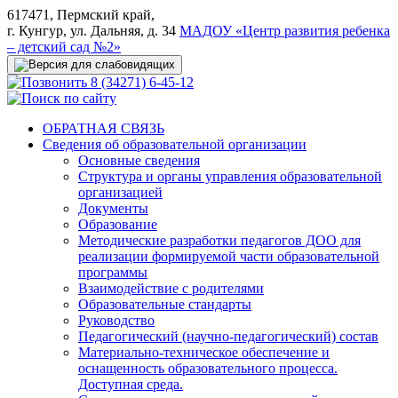
617471, Пермский край,
г. Кунгур, ул. Дальняя, д. 34
МАДОУ «Центр развития ребенка
– детский сад №2»
8 (34271) 6-45-12
ОБРАТНАЯ СВЯЗЬ
Сведения об образовательной организации
Основные сведения
Структура и органы управления образовательной
организацией
Документы
Образование
Методические разработки педагогов ДОО для
реализации формируемой части образовательной
программы
Взаимодействие с родителями
Образовательные стандарты
Руководство
Педагогический (научно-педагогический) состав
Материально-техническое обеспечение и
оснащенность образовательного процесса.
Доступная среда.