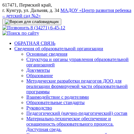
617471, Пермский край,
г. Кунгур, ул. Дальняя, д. 34
МАДОУ «Центр развития ребенка
– детский сад №2»
8 (34271) 6-45-12
ОБРАТНАЯ СВЯЗЬ
Сведения об образовательной организации
Основные сведения
Структура и органы управления образовательной
организацией
Документы
Образование
Методические разработки педагогов ДОО для
реализации формируемой части образовательной
программы
Взаимодействие с родителями
Образовательные стандарты
Руководство
Педагогический (научно-педагогический) состав
Материально-техническое обеспечение и
оснащенность образовательного процесса.
Доступная среда.