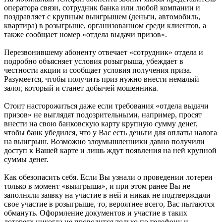
оператора связи, сотрудник банка или любой компании и
поздравляет с крупным выигрышем (деньги, автомобиль,
квартира) в розыгрыше, организованном среди клиентов, а
также сообщает номер «отдела выдачи призов».
Перезвонившему абоненту отвечает «сотрудник» отдела и
подробно объясняет условия розыгрыша, убеждает в
честности акции и сообщает условия получения приза.
Разумеется, чтобы получить приз нужно внести немалый
залог, который и станет добычей мошенника.
Стоит насторожиться даже если требования «отдела выдачи
призов» не выглядят подозрительными, например, просят
внести на свою банковскую карту крупную сумму денег,
чтобы банк убедился, что у Вас есть деньги для оплаты налога
на выигрыш. Возможно злоумышленники давно получили
доступ к Вашей карте и лишь ждут появления на ней крупной
суммы денег.
Как обезопасить себя. Если Вы узнали о проведении лотереи
только в момент «выигрыша», и при этом ранее Вы не
заполняли заявку на участие в ней и никак не подтверждали
свое участие в розыгрыше, то, вероятнее всего, Вас пытаются
обмануть. Оформление документов и участие в таких
лотереях никогда не проводится только по телефону и