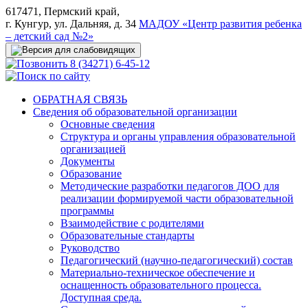
617471, Пермский край,
г. Кунгур, ул. Дальняя, д. 34
МАДОУ «Центр развития ребенка
– детский сад №2»
8 (34271) 6-45-12
ОБРАТНАЯ СВЯЗЬ
Сведения об образовательной организации
Основные сведения
Структура и органы управления образовательной
организацией
Документы
Образование
Методические разработки педагогов ДОО для
реализации формируемой части образовательной
программы
Взаимодействие с родителями
Образовательные стандарты
Руководство
Педагогический (научно-педагогический) состав
Материально-техническое обеспечение и
оснащенность образовательного процесса.
Доступная среда.