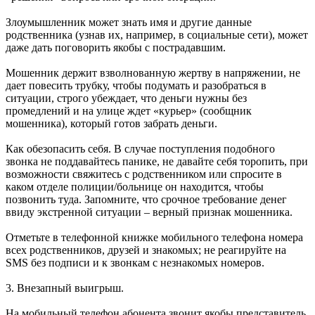
Злоумышленник может знать имя и другие данные
родственника (узнав их, например, в социальные сети), может
даже дать поговорить якобы с пострадавшим.
Мошенник держит взволнованную жертву в напряжении, не
дает повесить трубку, чтобы подумать и разобраться в
ситуации, строго убеждает, что деньги нужны без
промедлений и на улице ждет «курьер» (сообщник
мошенника), который готов забрать деньги.
Как обезопасить себя. В случае поступления подобного
звонка не поддавайтесь панике, не давайте себя торопить, при
возможности свяжитесь с родственником или спросите в
каком отделе полиции/больнице он находится, чтобы
позвонить туда. Запомните, что срочное требование денег
ввиду экстренной ситуации – верный признак мошенника.
Отметьте в телефонной книжке мобильного телефона номера
всех родственников, друзей и знакомых; не реагируйте на
SMS без подписи и к звонкам с незнакомых номеров.
3. Внезапный выигрыш.
На мобильный телефон абонента звонит якобы представитель