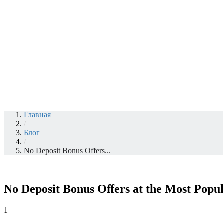
Главная
/
Блог
/
No Deposit Bonus Offers...
No Deposit Bonus Offers at the Most Popu
1