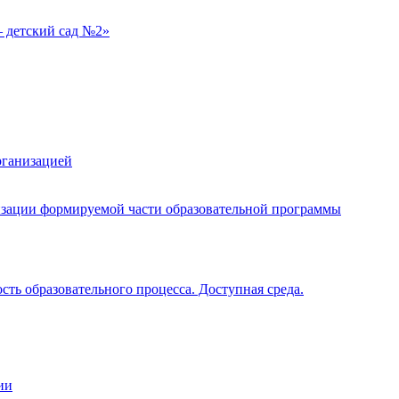
 детский сад №2»
рганизацией
изации формируемой части образовательной программы
ть образовательного процесса. Доступная среда.
ии