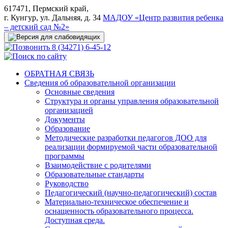
617471, Пермский край,
г. Кунгур, ул. Дальняя, д. 34
МАДОУ «Центр развития ребенка
– детский сад №2»
8 (34271) 6-45-12
ОБРАТНАЯ СВЯЗЬ
Сведения об образовательной организации
Основные сведения
Структура и органы управления образовательной
организацией
Документы
Образование
Методические разработки педагогов ДОО для
реализации формируемой части образовательной
программы
Взаимодействие с родителями
Образовательные стандарты
Руководство
Педагогический (научно-педагогический) состав
Материально-техническое обеспечение и
оснащенность образовательного процесса.
Доступная среда.