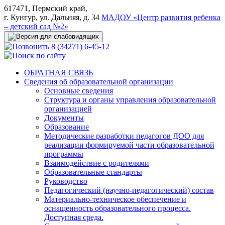
617471, Пермский край,
г. Кунгур, ул. Дальняя, д. 34
МАДОУ «Центр развития ребенка
– детский сад №2»
8 (34271) 6-45-12
ОБРАТНАЯ СВЯЗЬ
Сведения об образовательной организации
Основные сведения
Структура и органы управления образовательной
организацией
Документы
Образование
Методические разработки педагогов ДОО для
реализации формируемой части образовательной
программы
Взаимодействие с родителями
Образовательные стандарты
Руководство
Педагогический (научно-педагогический) состав
Материально-техническое обеспечение и
оснащенность образовательного процесса.
Доступная среда.