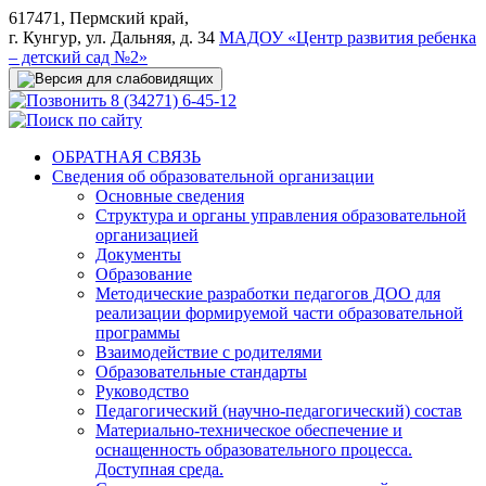
617471, Пермский край,
г. Кунгур, ул. Дальняя, д. 34
МАДОУ «Центр развития ребенка
– детский сад №2»
8 (34271) 6-45-12
ОБРАТНАЯ СВЯЗЬ
Сведения об образовательной организации
Основные сведения
Структура и органы управления образовательной
организацией
Документы
Образование
Методические разработки педагогов ДОО для
реализации формируемой части образовательной
программы
Взаимодействие с родителями
Образовательные стандарты
Руководство
Педагогический (научно-педагогический) состав
Материально-техническое обеспечение и
оснащенность образовательного процесса.
Доступная среда.