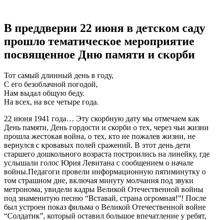
В преддверии 22 июня в детском саду
прошло тематическое мероприятие
посвященное Дню памяти и скорби
Тот самый длинный день в году,
С его безоблачной погодой,
Нам выдал общую беду.
На всех, на все четыре года.
22 июня 1941 года… Эту скорбную дату мы отмечаем как
День памяти, День гордости и скорби о тех, через чьи жизни
прошла жестокая война, о тех, кто не пожалев жизни, не
вернулся с кровавых полей сражений. В этот день дети
старшего дошкольного возраста построились на линейку, где
услышали голос Юрия Левитана с сообщением о начале
войны.Педагоги провели информационную пятиминутку о
том страшном дне, включая минуту молчания под звуки
метронома, увидели кадры Великой Отечественной войны
под знаменитую песню “Вставай, страна огромная!”! После
был устроен показ фильма о Великой Отечественной войне
“Солдатик”, который оставил большое впечатление у ребят,