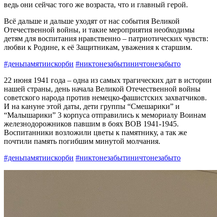
ведь они сейчас того же возраста, что и главный герой.
Всё дальше и дальше уходят от нас события Великой
Отечественной войны, и такие мероприятия необходимы
детям для воспитания нравственно – патриотических чувств:
любви к Родине, к её Защитникам, уважения к старшим.
#деньпамятиискорби
#никтонезабытиничтонезабыто
22 июня 1941 года – одна из самых трагических дат в истории
нашей страны, день начала Великой Отечественной войны
советского народа против немецко-фашистских захватчиков.
И на кануне этой даты, дети группы “Смешарики” и
“Малышарики” 3 корпуса отправились к мемориалу Воинам
железнодорожников павшим в боях ВОВ 1941-1945.
Воспитанники возложили цветы к памятнику, а так же
почтили память погибшим минутой молчания.
#деньпамятиискорби
#никтонезабытиничтонезабыто