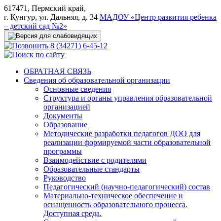
617471, Пермский край,
г. Кунгур, ул. Дальняя, д. 34
МАДОУ «Центр развития ребенка
– детский сад №2»
8 (34271) 6-45-12
ОБРАТНАЯ СВЯЗЬ
Сведения об образовательной организации
Основные сведения
Структура и органы управления образовательной
организацией
Документы
Образование
Методические разработки педагогов ДОО для
реализации формируемой части образовательной
программы
Взаимодействие с родителями
Образовательные стандарты
Руководство
Педагогический (научно-педагогический) состав
Материально-техническое обеспечение и
оснащенность образовательного процесса.
Доступная среда.