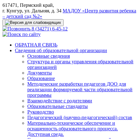
617471, Пермский край,
г. Кунгур, ул. Дальняя, д. 34
МАДОУ «Центр развития ребенка
– детский сад №2»
8 (34271) 6-45-12
ОБРАТНАЯ СВЯЗЬ
Сведения об образовательной организации
Основные сведения
Структура и органы управления образовательной
организацией
Документы
Образование
Методические разработки педагогов ДОО для
реализации формируемой части образовательной
программы
Взаимодействие с родителями
Образовательные стандарты
Руководство
Педагогический (научно-педагогический) состав
Материально-техническое обеспечение и
оснащенность образовательного процесса.
Доступная среда.