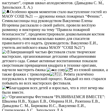
наступает”, сорвав шквал аплодисментов. (Давыдова С. М.,
Запольских Л. А.)
Особенно ярким моментом стало выступление гостей из
МАОУ СОШ №21 — дружины юных пожарных “Феникс”.
Семиклассницы под руководством Вакуленко Елены
Игоревны рассказали о своей работе, провели весёлую
разминку и викторину на тему “Правила пожарной
безопасности”, продемонстрировали дошкольникам костюм
пожарного, поясняя насколько важно для спасателя
правильного его надеть. (руководитель: Вакуленко Е.И.,
учитель английского языка МАОУ “СОШ №21”)
Завершающей частью фестиваля стали творческие
мастерские, организованные детскими объединениями
детского сада. Самые активные воспитанники показали
сверстникам превращения квадрата в технике оригами,
научили мастерить ёжика
и сову
из еловой шишки, а
также флажки с триколором
. Ребята увлечённо
погружались в творческий процесс. Каждый из них старался
побывать во всех мастерских фестиваля.
Благодарим всех детей и взрослых, что в этот вечер мы
были вместе.
Организаторы Фестиваля “РАЗВИВАЕМСЯ ВМЕСТЕ”:
Швалева Н.В., Худых Е.В., Оборина Н.Н., Разепина Е.В.,
Давыдова С. М., Бирюкова Н.С., Вакуленко Е.И.,
Спиридонова А.С., Запольских Л.А.