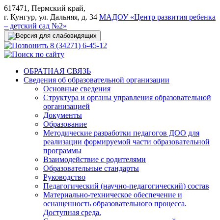
617471, Пермский край,
г. Кунгур, ул. Дальняя, д. 34
МАДОУ «Центр развития ребенка
– детский сад №2»
8 (34271) 6-45-12
ОБРАТНАЯ СВЯЗЬ
Сведения об образовательной организации
Основные сведения
Структура и органы управления образовательной
организацией
Документы
Образование
Методические разработки педагогов ДОО для
реализации формируемой части образовательной
программы
Взаимодействие с родителями
Образовательные стандарты
Руководство
Педагогический (научно-педагогический) состав
Материально-техническое обеспечение и
оснащенность образовательного процесса.
Доступная среда.