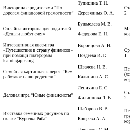
Тупицина Т. Н.
Викторина с родителями “По
Ст
дорогам финансовой грамотности”
Деревянных О. А.
2
Бушмелева М. В.
Онлайн-викторина для родителей
Мл
«Деньги любят счет»
Федорова Е. Н.
ко
Интерактивная квес-игра
Воронцова А. И.
«Путешествие в страну финансов»
Ср
при помощи платформы
Поздеева И. Г.
1
learningapps.org
Швалева Н. В.
Пе
Семейная картинная галерея “Кем
(я
работают наши родители”
Калинина А. С.
ко
Лепихина Е. С.
Ст
Деловая игра “Юные финансисты”
Филиппова Л. В.
2
Шабарова В. В.
Пе
Выставка семейных рисунков по
гр
сказке “Курочка Ряба”
Кощеева А. А.
ко
Давыдова С. М.