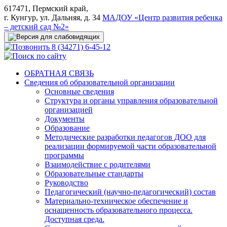
617471, Пермский край,
г. Кунгур, ул. Дальняя, д. 34
МАДОУ «Центр развития ребенка
– детский сад №2»
8 (34271) 6-45-12
ОБРАТНАЯ СВЯЗЬ
Сведения об образовательной организации
Основные сведения
Структура и органы управления образовательной
организацией
Документы
Образование
Методические разработки педагогов ДОО для
реализации формируемой части образовательной
программы
Взаимодействие с родителями
Образовательные стандарты
Руководство
Педагогический (научно-педагогический) состав
Материально-техническое обеспечение и
оснащенность образовательного процесса.
Доступная среда.