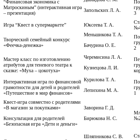
“Финансовая экономика с
По
Матроскиным” (интерактивная игра
гр
Запольских Л. А.
– презентация)
3
Ст
Игра “Квест в супермаркете”
Юксеева Т. А.
№4
Меньшикова Т. А.
По
Творческий семейный конкурс
гр
«Феечка-денежка»
Бачурина О. Е.
2
Черемисина Л. А.
Мастер класс по изготовлению
Пе
атрибутов для теневого театра к
гр
Кузнецова Л. И.
сказке: «Муха – цокотуха»
ко
Курилова Т. А.
Интерактивная игра по финансовой
По
грамотности для детей и родителей
гр
Лепихина М. А.
«Путешествие в мир финансов»
1
Квест-игра совместно с родителями
«В магазин за покупками»
Заворина Г. Д.
Мл
Консультация для родителей
Бирюкова Н. С.
№2
«Безопасная игра «Дети и деньги»
Ст
Шляпникова С. В.