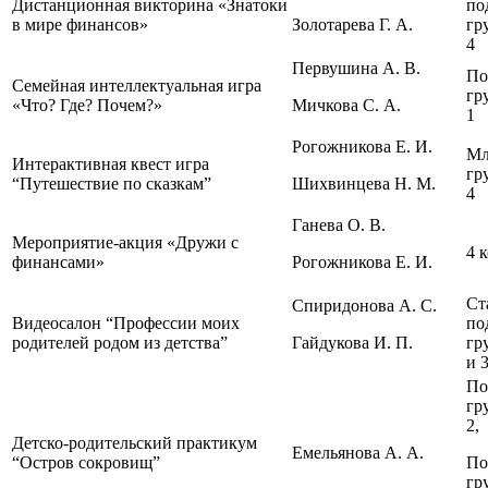
Дистанционная викторина «Знатоки
по
в мире финансов»
Золотарева Г. А.
гр
4
Первушина А. В.
По
Семейная интеллектуальная игра
гр
«Что? Где? Почем?»
Мичкова С. А.
1
Рогожникова Е. И.
Мл
Интерактивная квест игра
гр
“Путешествие по сказкам”
Шихвинцева Н. М.
4
Ганева О. В.
Мероприятие-акция «Дружи с
4 
финансами»
Рогожникова Е. И.
Ст
Спиридонова А. С.
Видеосалон “Профессии моих
по
родителей родом из детства”
Гайдукова И. П.
гр
и 
По
гр
2,
Детско-родительский практикум
Емельянова А. А.
“Остров сокровищ”
По
гр