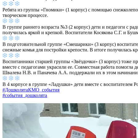
Ребята из группы «Гномики» (1 корпус) с помощью снежколеп
творческом процессе.
В группе раннего возраста №3 (2 корпус) дети и педагоги с р
получилась яркой и крепкой. Воспитатели Косякова С.Г. и Буш
В подготовительной группе «Смешарики» (3 корпус) воспитател
снежные комья для постройки крепости. В итоге получилась кре
Воспитанники старшей группы «Звёздочки» (3 корпус) тоже пр
вместе с педагогами украсили ее. Совместная работа помогла 
Швалева Н.В. и Паначева А.А. поддержали их в этом начинани
В 4 корпусе в группе «Ладушки» дети вместе с воспитателем 
#ДошколятаКМО_события
#события_дошколята