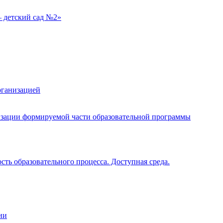
 детский сад №2»
рганизацией
изации формируемой части образовательной программы
ть образовательного процесса. Доступная среда.
ии