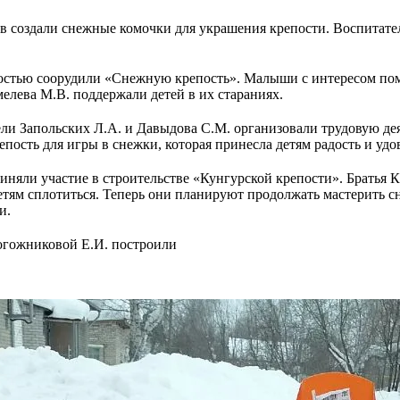
ов создали снежные комочки для украшения крепости. Воспитат
адостью соорудили «Снежную крепость». Малыши с интересом пом
мелева М.В. поддержали детей в их стараниях.
и Запольских Л.А. и Давыдова С.М. организовали трудовую деят
пость для игры в снежки, которая принесла детям радость и удо
иняли участие в строительстве «Кунгурской крепости». Братья 
детям сплотиться. Теперь они планируют продолжать мастерить 
и.
Рогожниковой Е.И. построили