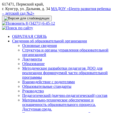
617471, Пермский край,
г. Кунгур, ул. Дальняя, д. 34
МАДОУ «Центр развития ребенка
– детский сад №2»
8 (34271) 6-45-12
ОБРАТНАЯ СВЯЗЬ
Сведения об образовательной организации
Основные сведения
Структура и органы управления образовательной
организацией
Документы
Образование
Методические разработки педагогов ДОО для
реализации формируемой части образовательной
программы
Взаимодействие с родителями
Образовательные стандарты
Руководство
Педагогический (научно-педагогический) состав
Материально-техническое обеспечение и
оснащенность образовательного процесса.
Доступная среда.