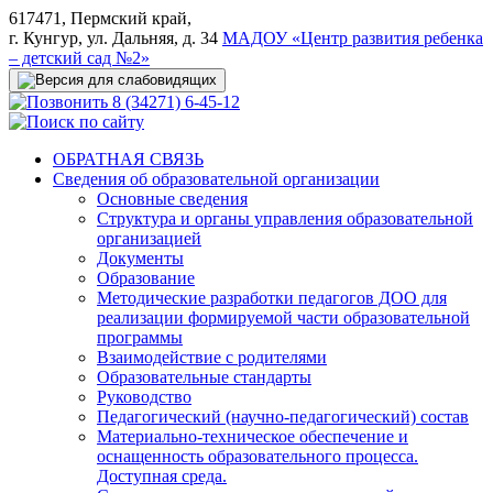
617471, Пермский край,
г. Кунгур, ул. Дальняя, д. 34
МАДОУ «Центр развития ребенка
– детский сад №2»
8 (34271) 6-45-12
ОБРАТНАЯ СВЯЗЬ
Сведения об образовательной организации
Основные сведения
Структура и органы управления образовательной
организацией
Документы
Образование
Методические разработки педагогов ДОО для
реализации формируемой части образовательной
программы
Взаимодействие с родителями
Образовательные стандарты
Руководство
Педагогический (научно-педагогический) состав
Материально-техническое обеспечение и
оснащенность образовательного процесса.
Доступная среда.