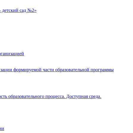
 детский сад №2»
рганизацией
изации формируемой части образовательной программы
ть образовательного процесса. Доступная среда.
ии