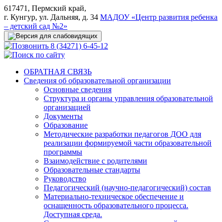
617471, Пермский край,
г. Кунгур, ул. Дальняя, д. 34
МАДОУ «Центр развития ребенка
– детский сад №2»
8 (34271) 6-45-12
ОБРАТНАЯ СВЯЗЬ
Сведения об образовательной организации
Основные сведения
Структура и органы управления образовательной
организацией
Документы
Образование
Методические разработки педагогов ДОО для
реализации формируемой части образовательной
программы
Взаимодействие с родителями
Образовательные стандарты
Руководство
Педагогический (научно-педагогический) состав
Материально-техническое обеспечение и
оснащенность образовательного процесса.
Доступная среда.