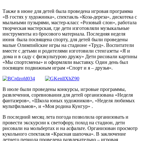
Также в июне для детей была проведена игровая программа
«В гостях у художника», спектакль «Коза-дереза», дискотека с
мыльными пузырями, мастер-класс «Розовый слон», работала
творческая мастерская, где дети изготовляли музыкальные
инструменты из бросового материала. Последняя неделя
июня была посвящена спорту, для детей были проведены
малые Олимпийские игры на стадионе «Труд». Воспитатели
вместе с детьми и родителями изготовили стенгазеты «Я и
дома и в саду с физкультурою дружу» Дети рисовали картины
«Мы спортсмены» и оформляли выставку. Один день был
посвящен подвижным играм «Спорт и я – друзья».
В июле были проведены конкурсы, игровые программы,
развлечения, соревнования для детей организована «Неделя
фантазеров», «Школа юных художников», «Неделя любимых
мультфильмов», и «Моя родина Кунгур» .
В последний месяц лета погода позволила организовать и
провести экскурсии к светофору, поход на стадион, дети
рисовали на мольбертах и на асфальте. Организован просмотр
кукольного спектакля «Красная шапочка». В заключение
летнего периода проведена развлекательно – игровая