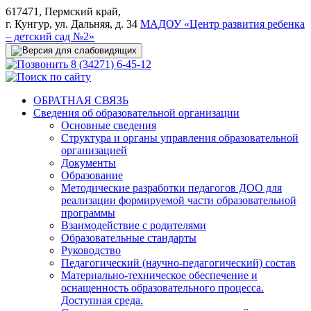
617471, Пермский край,
г. Кунгур, ул. Дальняя, д. 34
МАДОУ «Центр развития ребенка
– детский сад №2»
8 (34271) 6-45-12
ОБРАТНАЯ СВЯЗЬ
Сведения об образовательной организации
Основные сведения
Структура и органы управления образовательной
организацией
Документы
Образование
Методические разработки педагогов ДОО для
реализации формируемой части образовательной
программы
Взаимодействие с родителями
Образовательные стандарты
Руководство
Педагогический (научно-педагогический) состав
Материально-техническое обеспечение и
оснащенность образовательного процесса.
Доступная среда.