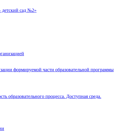
 детский сад №2»
рганизацией
изации формируемой части образовательной программы
ть образовательного процесса. Доступная среда.
ии