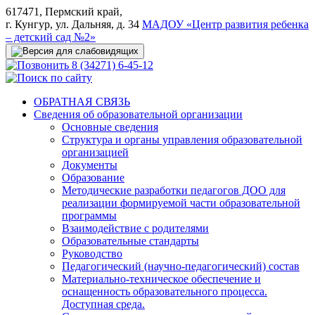
617471, Пермский край,
г. Кунгур, ул. Дальняя, д. 34
МАДОУ «Центр развития ребенка
– детский сад №2»
8 (34271) 6-45-12
ОБРАТНАЯ СВЯЗЬ
Сведения об образовательной организации
Основные сведения
Структура и органы управления образовательной
организацией
Документы
Образование
Методические разработки педагогов ДОО для
реализации формируемой части образовательной
программы
Взаимодействие с родителями
Образовательные стандарты
Руководство
Педагогический (научно-педагогический) состав
Материально-техническое обеспечение и
оснащенность образовательного процесса.
Доступная среда.