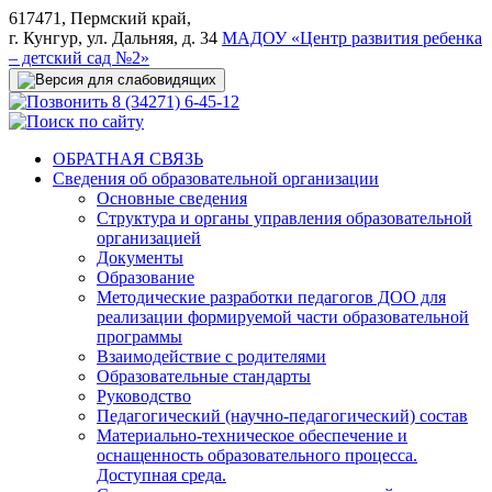
617471, Пермский край,
г. Кунгур, ул. Дальняя, д. 34
МАДОУ «Центр развития ребенка
– детский сад №2»
8 (34271) 6-45-12
ОБРАТНАЯ СВЯЗЬ
Сведения об образовательной организации
Основные сведения
Структура и органы управления образовательной
организацией
Документы
Образование
Методические разработки педагогов ДОО для
реализации формируемой части образовательной
программы
Взаимодействие с родителями
Образовательные стандарты
Руководство
Педагогический (научно-педагогический) состав
Материально-техническое обеспечение и
оснащенность образовательного процесса.
Доступная среда.