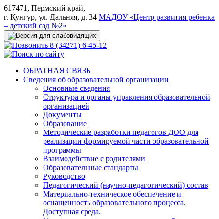
617471, Пермский край,
г. Кунгур, ул. Дальняя, д. 34
МАДОУ «Центр развития ребенка
– детский сад №2»
8 (34271) 6-45-12
ОБРАТНАЯ СВЯЗЬ
Сведения об образовательной организации
Основные сведения
Структура и органы управления образовательной
организацией
Документы
Образование
Методические разработки педагогов ДОО для
реализации формируемой части образовательной
программы
Взаимодействие с родителями
Образовательные стандарты
Руководство
Педагогический (научно-педагогический) состав
Материально-техническое обеспечение и
оснащенность образовательного процесса.
Доступная среда.