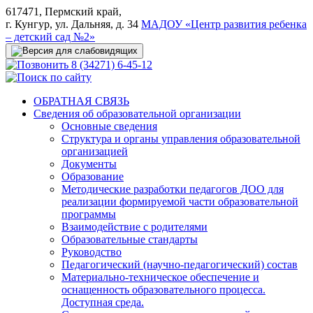
617471, Пермский край,
г. Кунгур, ул. Дальняя, д. 34
МАДОУ «Центр развития ребенка
– детский сад №2»
8 (34271) 6-45-12
ОБРАТНАЯ СВЯЗЬ
Сведения об образовательной организации
Основные сведения
Структура и органы управления образовательной
организацией
Документы
Образование
Методические разработки педагогов ДОО для
реализации формируемой части образовательной
программы
Взаимодействие с родителями
Образовательные стандарты
Руководство
Педагогический (научно-педагогический) состав
Материально-техническое обеспечение и
оснащенность образовательного процесса.
Доступная среда.