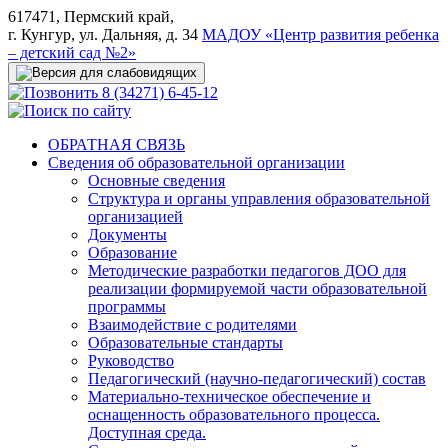
617471, Пермский край,
г. Кунгур, ул. Дальняя, д. 34
МАДОУ «Центр развития ребенка
– детский сад №2»
8 (34271) 6-45-12
ОБРАТНАЯ СВЯЗЬ
Сведения об образовательной организации
Основные сведения
Структура и органы управления образовательной
организацией
Документы
Образование
Методические разработки педагогов ДОО для
реализации формируемой части образовательной
программы
Взаимодействие с родителями
Образовательные стандарты
Руководство
Педагогический (научно-педагогический) состав
Материально-техническое обеспечение и
оснащенность образовательного процесса.
Доступная среда.