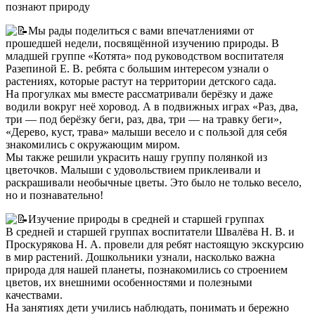
познают природу
Мы рады поделиться с вами впечатлениями от
прошедшей недели, посвящённой изучению природы. В
младшей группе «Котята» под руководством воспитателя
Разепиной Е. В. ребята с большим интересом узнали о
растениях, которые растут на территории детского сада.
На прогулках мы вместе рассматривали берёзку и даже
водили вокруг неё хоровод. А в подвижных играх «Раз, два,
три — под берёзку беги, раз, два, три — на травку беги»,
«Дерево, куст, трава» малыши весело и с пользой для себя
знакомились с окружающим миром.
Мы также решили украсить нашу группу полянкой из
цветочков. Малыши с удовольствием приклеивали и
раскрашивали необычные цветы. Это было не только весело,
но и познавательно!
Изучение природы в средней и старшей группах
В средней и старшей группах воспитатели Швалёва Н. В. и
Проскурякова Н. А. провели для ребят настоящую экскурсию
в мир растений. Дошкольники узнали, насколько важна
природа для нашей планеты, познакомились со строением
цветов, их внешними особенностями и полезными
качествами.
На занятиях дети учились наблюдать, понимать и бережно