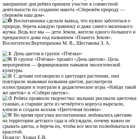
завершение дня ребята приняли участие в совместной
деятельности по созданию макета «Сбережём природу —
сбережём наш дом».
Воспитанники сделали вывод, что нужно заботиться о
природе, беречь каждую травинку и даже самого маленького
жучка. Ведь все мы — дети Земли, жители одного большого и
прекрасного дома под названием «Планета Земля».
Воспитатели:Вертипрахова М. В., Шестакова З. А.
День цветов в группе «Пчёлки»
В группе «Пчёлки» прошёл «День цветов». Цель
мероприятия — формирование навыков экологической
культуры.
С детьми поговорили о цветущих растениях, они
повторили знакомые названия цветов, рассмотрели
иллюстрации и поиграли в дидактические игры «Найди такой
же цветок» и «Собери цветок».
Ребята проявили творчество: малыши рисовали цветочки
гуашью, а старшие дети из четвёртого корпуса вырезали,
клеили и создали коллаж «Цветочная поляна».
Во время прогулки воспитанники любовались цветами
на территории детского сада и обсуждали, почему важно не
срывать цветы, а беречь их, чтобы все могли полюбоваться их
красотой.
Педагог: Худых Е.В.