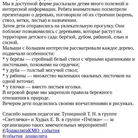
Мы в доступной форме рассказали детям много полезной и
интересной информации. Ребята внимательно посмотрели
презентацию о деревьях, поговорили об их строении (корень,
ствол, ветки, листья) и назначении.
Затем дети отправились на увлекательную прогулку. Они
поближе познакомились с деревьями, которые растут на
территории детского сада: берёзой, дубом, рябиной, елью и
сосной.
Малыши с большим интересом рассматривали каждое дерево,
подмечали особенности:
* у берёзы — стройный белый ствол с чёрными крапинками и
листочками, похожими на сердечки;
* у дуба — толстый могучий ствол;
* у рябины — множество маленьких овальных листочков на
одной веточке;
* у ёлочки — вместо листьев иголки.
В игровой форме мы закрепили правила бережного
отношения к природе.
Вечером дети поделились своими впечатлениями в рисунках.
Спасибо нашим педагогам: Тупициной Т. Н. в группе
«Светлячки» и Худых Е. В. в группе «Пчёлки» — за
организацию таких замечательных мероприятий!
#ДошколятаКМО_события
#события_дошколята