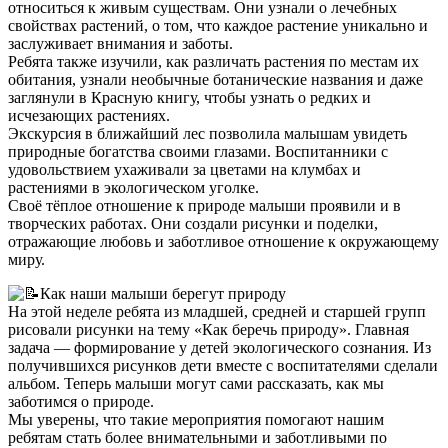
относиться к живым существам. Они узнали о лечебных
свойствах растений, о том, что каждое растение уникально и
заслуживает внимания и заботы.
Ребята также изучили, как различать растения по местам их
обитания, узнали необычные ботанические названия и даже
заглянули в Красную книгу, чтобы узнать о редких и
исчезающих растениях.
Экскурсия в ближайший лес позволила малышам увидеть
природные богатства своими глазами. Воспитанники с
удовольствием ухаживали за цветами на клумбах и
растениями в экологическом уголке.
Своё тёплое отношение к природе малыши проявили и в
творческих работах. Они создали рисунки и поделки,
отражающие любовь и заботливое отношение к окружающему
миру.
Как наши малыши берегут природу
На этой неделе ребята из младшей, средней и старшей групп
рисовали рисунки на тему «Как беречь природу». Главная
задача — формирование у детей экологического сознания. Из
получившихся рисунков дети вместе с воспитателями сделали
альбом. Теперь малыши могут сами рассказать, как мы
заботимся о природе.
Мы уверены, что такие мероприятия помогают нашим
ребятам стать более внимательными и заботливыми по