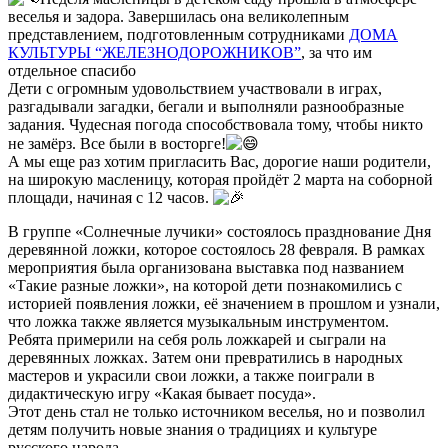
веселья и задора. Завершилась она великолепным
представлением, подготовленным сотрудниками
ДОМА
КУЛЬТУРЫ “ЖЕЛЕЗНОДОРОЖНИКОВ”
, за что им
отдельное спасибо
Дети с огромным удовольствием участвовали в играх,
разгадывали загадки, бегали и выполняли разнообразные
задания. Чудесная погода способствовала тому, чтобы никто
не замёрз. Все были в восторге!
А мы еще раз хотим пригласить Вас, дорогие наши родители,
на широкую масленицу, которая пройдёт 2 марта на соборной
площади, начиная с 12 часов.
В группе «Солнечные лучики» состоялось празднование Дня
деревянной ложки, которое состоялось 28 февраля. В рамках
мероприятия была организована выставка под названием
«Такие разные ложки», на которой дети познакомились с
историей появления ложки, её значением в прошлом и узнали,
что ложка также является музыкальным инструментом.
Ребята примерили на себя роль ложкарей и сыграли на
деревянных ложках. Затем они превратились в народных
мастеров и украсили свои ложки, а также поиграли в
дидактическую игру «Какая бывает посуда».
Этот день стал не только источником веселья, но и позволил
детям получить новые знания о традициях и культуре
русского народа.