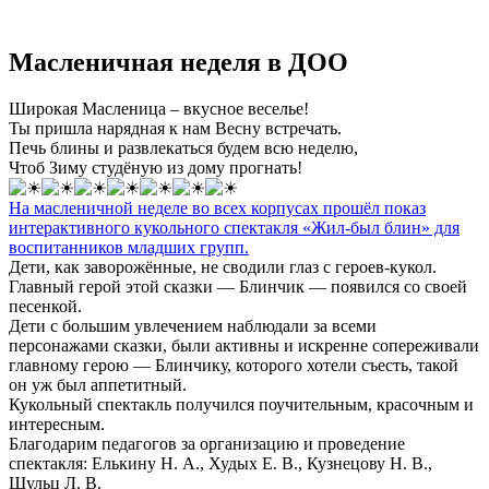
Масленичная неделя в ДОО
Широкая Масленица – вкусное веселье!
Ты пришла нарядная к нам Весну встречать.
Печь блины и развлекаться будем всю неделю,
Чтоб Зиму студёную из дому прогнать!
На масленичной неделе во всех корпусах прошёл показ
интерактивного кукольного спектакля «Жил-был блин» для
воспитанников младших групп.
Дети, как заворожённые, не сводили глаз с героев-кукол.
Главный герой этой сказки — Блинчик — появился со своей
песенкой.
Дети с большим увлечением наблюдали за всеми
персонажами сказки, были активны и искренне сопереживали
главному герою — Блинчику, которого хотели съесть, такой
он уж был аппетитный.
Кукольный спектакль получился поучительным, красочным и
интересным.
Благодарим педагогов за организацию и проведение
спектакля: Елькину Н. А., Худых Е. В., Кузнецову Н. В.,
Шульц Л. В.