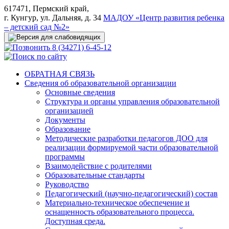
617471, Пермский край,
г. Кунгур, ул. Дальняя, д. 34
МАДОУ «Центр развития ребенка
– детский сад №2»
8 (34271) 6-45-12
ОБРАТНАЯ СВЯЗЬ
Сведения об образовательной организации
Основные сведения
Структура и органы управления образовательной
организацией
Документы
Образование
Методические разработки педагогов ДОО для
реализации формируемой части образовательной
программы
Взаимодействие с родителями
Образовательные стандарты
Руководство
Педагогический (научно-педагогический) состав
Материально-техническое обеспечение и
оснащенность образовательного процесса.
Доступная среда.