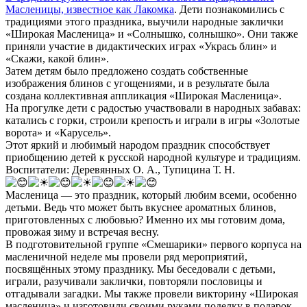
Масленицы, известное как Лакомка
. Дети познакомились с
традициями этого праздника, выучили народные заклички
«Широкая Масленица» и «Солнышко, солнышко». Они также
приняли участие в дидактических играх «Укрась блин» и
«Скажи, какой блин».
Затем детям было предложено создать собственные
изображения блинов с угощениями, и в результате была
создана коллективная аппликация «Широкая Масленица».
На прогулке дети с радостью участвовали в народных забавах:
катались с горки, строили крепость и играли в игры «Золотые
ворота» и «Карусель».
Этот яркий и любимый народом праздник способствует
приобщению детей к русской народной культуре и традициям.
Воспитатели: Деревянных О. А., Тупицина Т. Н.
Масленица — это праздник, который любим всеми, особенно
детьми. Ведь что может быть вкуснее ароматных блинов,
приготовленных с любовью? Именно их мы готовим дома,
провожая зиму и встречая весну.
В подготовительной группе «Смешарики» первого корпуса на
масленичной неделе мы провели ряд мероприятий,
посвящённых этому празднику. Мы беседовали с детьми,
играли, разучивали заклички, повторяли пословицы и
отгадывали загадки. Мы также провели викторину «Широкая
масленица» и изготовили своими руками поделку в подарок