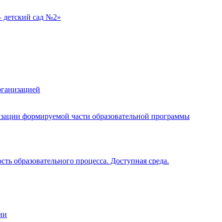
 детский сад №2»
рганизацией
изации формируемой части образовательной программы
ть образовательного процесса. Доступная среда.
ии