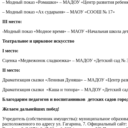
– Модный показ «Ромашки» – МАДОУ «Центр развития ребенка
– Модный показ «Ах сударыня» – МАОУ «СООШ № 17»
III
место:
-Модный показ «Модное время» – МАОУ «Начальная школа де
Театральное и цирковое искусство
I
место:
Сценка «Медвежонок сладкоежка» – МАДОУ «Детский сад № 3
II
место:
Драматизация сказки «Ленивая Дуняша» – МАДОУ «Центр разви
Драматизация сказки «Каша и топора» – МАДОУ «Детский са
Благодарим педагогов и воспитанников
детских садов горо
Желаем дальнейших побед!
Учредитель (собственник имущества): муниципальное образов
расположенного по адресу ул. Гагарина, 7. Официальный сайт: