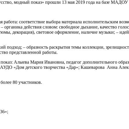
сство, модный показ» прошли 13 мая 2019 года на базе МАДОУ 
я работа: соответствие выбора материала исполнительским возм
; – органика действия словом: свободное дыхание, качество голо
тюмы, декорация), световое оформление, наличие музыки; – иде
ий подход; – образность раскрытия темы коллекции, зрелищность
ество представленной работы.
й показ: Алыева Мария Ивановна, педагог дополнительного об
я МАУДО «Дом детского творчества «Дар»; Кашеварова Анна
более 80 участников.
36»;