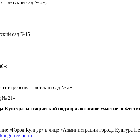
 – детский сад № 2»;
тский сад №15»
6»;
тия ребенка – детский сад № 2»
д № 21»
да Кунгура за творческий подход
и активное участие в Фести
ание «Город Кунгур» в лице «Администрации города Кунгура Пе
kungurregion.ru