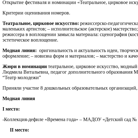
Открытие фестиваля и номинации «Театральное, цирковое иску
Критерии оценивания номеров.
Театральное, цирковое искусство:
режиссерско-педагогическа
маленьких артистов; – исполнительское (актерское) мастерство
режиссера в воплощении замысла материала: сценография (кос
эстетическое воплощение.
Модная линия:
оригинальность и актуальность идеи, творческ
оформление; – новизна форм и материалов; – мастерство и кач
Жюри в номинации
театральное, цирковое искусство, модны
Людмила Витальевна
,
педагог дополнительного образовани
“Театр молодежи”
Приняли участие 8 дошкольных образовательных организаций, 
Модная линия
I
место:
-Коллекция-дефиле «Времена года» – МАДОУ «Детский сад № 
II
место: