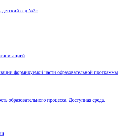
 детский сад №2»
рганизацией
изации формируемой части образовательной программы
ть образовательного процесса. Доступная среда.
ии