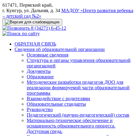
617471, Пермский край,
г. Кунгур, ул. Дальняя, д. 34
МАДОУ «Центр развития ребенка
– детский сад №2»
8 (34271) 6-45-12
ОБРАТНАЯ СВЯЗЬ
Сведения об образовательной организации
Основные сведения
Структура и органы управления образовательной
организацией
Документы
Образование
Методические разработки педагогов ДОО для
реализации формируемой части образовательной
программы
Взаимодействие с родителями
Образовательные стандарты
Руководство
Педагогический (научно-педагогический) состав
Материально-техническое обеспечение и
оснащенность образовательного процесса.
Доступная среда.