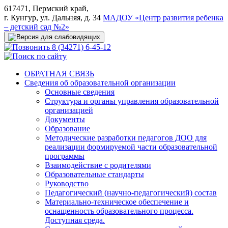
617471, Пермский край,
г. Кунгур, ул. Дальняя, д. 34
МАДОУ «Центр развития ребенка
– детский сад №2»
8 (34271) 6-45-12
ОБРАТНАЯ СВЯЗЬ
Сведения об образовательной организации
Основные сведения
Структура и органы управления образовательной
организацией
Документы
Образование
Методические разработки педагогов ДОО для
реализации формируемой части образовательной
программы
Взаимодействие с родителями
Образовательные стандарты
Руководство
Педагогический (научно-педагогический) состав
Материально-техническое обеспечение и
оснащенность образовательного процесса.
Доступная среда.