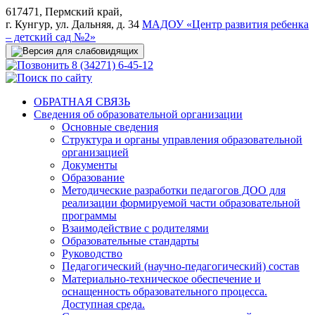
617471, Пермский край,
г. Кунгур, ул. Дальняя, д. 34
МАДОУ «Центр развития ребенка
– детский сад №2»
8 (34271) 6-45-12
ОБРАТНАЯ СВЯЗЬ
Сведения об образовательной организации
Основные сведения
Структура и органы управления образовательной
организацией
Документы
Образование
Методические разработки педагогов ДОО для
реализации формируемой части образовательной
программы
Взаимодействие с родителями
Образовательные стандарты
Руководство
Педагогический (научно-педагогический) состав
Материально-техническое обеспечение и
оснащенность образовательного процесса.
Доступная среда.