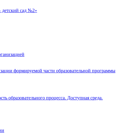
 детский сад №2»
рганизацией
изации формируемой части образовательной программы
ть образовательного процесса. Доступная среда.
ии