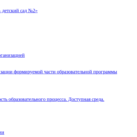
 детский сад №2»
рганизацией
изации формируемой части образовательной программы
ть образовательного процесса. Доступная среда.
ии