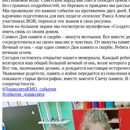
несгибаемой воли. Советский народ выстоял и победил ценой 
Без страшных подробностей, но бережно и правдиво мы рассказ
Мы проживали это важное событие на протяжении двух дней. В
вдумчиво подготовила для них педагог-психолог Раиса Алекса
участниках ВОВ, перенося эти знания в свои рисунки.
Затем на большом экране мы посмотрели мультфильм «Солдатска
иметь связь со своим домом.
Символ Дня памяти и скорби – минута молчания. Все вместе де
сосредоточиться на своих мыслях и чувствах. От минуты памят
Вечный огонь – еще один символ Дня памяти и скорби. Ребята н
вечным огнем.
Сегодня состоялось открытие нашего мемориала. Каждый ребе
возгорелся наш общий большой вечный огонь, возле которого 
Вот так, маленькими делами, и рождается настоящая историческа
Уважаемые родители, память о войне передается из поколения 
покажите старые фотографии, вместе зажгите Свечу памяти. В 
сопричастности.
#ДошколятаКМО_события
#события_дошколята