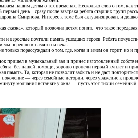
более 27 миллионов жизней.
ываем нашим детям о тех временах. Несколько слов о том, как 
 первый день – сразу после завтрака ребята старших групп рас
ндровна Смирнова. Интерес к теме был актуализирован, и дошко
я сказка», который позволил детям понять, что такое передавая
ти и взрослые почтили память ушедших героев. Ребята почувств
и мы перешли к памяти на века.
е только порассуждали о том, где, когда и зачем он горит, но 
нок пришел в музыкальный зал и принес изготовленный собстве
ребята, без нашей помощи, хорошо пропели первый куплет и пр
я память. Та, которая не позволит забыть и не даст повториться
в поколение — через семейные истории, через уважение к прошлом
минуту молчания встаньте у окна — пусть этот тихий семейный 