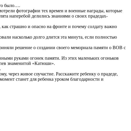
это было….
смотрели фотографии тех времен и военные награды, которые
лята наперебой делились знаниями о своих прадедах-
, как страшно и опасно на фронте и почему солдату важно
овали насколько долго длится эта минута, если полностью
и приняли решение о создании своего мемориала памяти о ВОВ с
нными руками огонек памяти. Из этих маленьких огоньков
ипев знаменитой «Катюши».
.
у, через живое соучастие. Расскажите ребенку о прадеде,
момент станет для ребенка уроком благодарности и